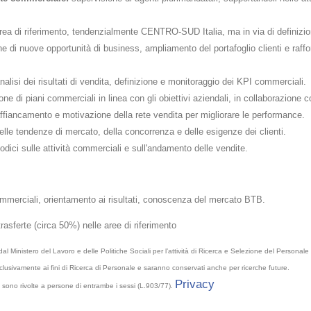
area di riferimento, tendenzialmente CENTRO-SUD Italia, ma in via di definizio
ne di nuove opportunità di business, ampliamento del portafoglio clienti e raffor
alisi dei risultati di vendita, definizione e monitoraggio dei KPI commerciali.
ne di piani commerciali in linea con gli obiettivi aziendali, in collaborazione 
fiancamento e motivazione della rete vendita per migliorare le performance.
lle tendenze di mercato, della concorrenza e delle esigenze dei clienti.
odici sulle attività commerciali e sull'andamento delle vendite.
erciali, orientamento ai risultati, conoscenza del mercato BTB.
 trasferte (circa 50%) nelle aree di riferimento
l Ministero del Lavoro e delle Politiche Sociali per l’attività di Ricerca e Selezione del Personale
 esclusivamente ai fini di Ricerca di Personale e saranno conservati anche per ricerche future.
Privacy
che sono rivolte a persone di entrambe i sessi (L.903/77).