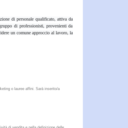
zione di personale qualificato, attiva da
ruppo di professionisti, provenienti da
videre un comune approccio al lavoro, la
ting o lauree affini. Sarà inserito/a
vità di vendita e nella definizione delle