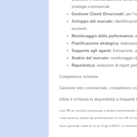
strategie commerciali.
Gestione Clienti Direzionali:
per l’
Sviluppo del mercato:
identificazio
esistenti.
Monitoraggio delle performance:
an
Pianificazione strategica:
elaborazio
Supporto agli agenti:
formazione, af
Analisi del mercato:
monitoraggio de
Reportistica:
redazione di report peri
Competenze richieste:
Gestione rete commerciale, competenze comm
Infine è richiesta la disponibilità a frequenti
Live HR srl, società autorizzata a tempo indeterminato da
I dati saranno trattati dai professionisti di Live HR srl
Sono garantiti i diritti di cui al D.lgs.196/03. Le ricer