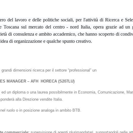
ro del lavoro e delle politiche sociali, per l'attività di Ricerca e Sele
 Toscana sul mercato del centro - nord Italia, opera grazie ad un g
ocietà di consulenza e ambito accademico, che hanno scoperto di condi
 idea di organizzazione e qualche spunto creativo.
grandi dimensioni ricerca per il settore “professional” un
ES MANAGER – AFH
HORECA
(S207LU)
ni ed un diploma o una laurea possibilmente in Economia, Comunicazione, Marke
isponderà alla Direzione vendite Italia.
 nel ruolo o in posizione analoga in ambito BTB.
ete commerciale:
supervisione di agenti plurimandatari, supportandoli nelle atti