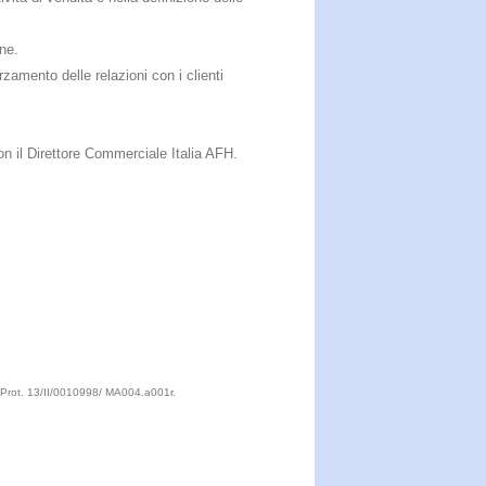
ne.
zamento delle relazioni con i clienti
con il Direttore Commerciale Italia AFH.
 Prot.
13/II/0010998/ MA004.a001r.